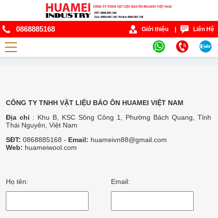
0868885168
Giới thiệu
|
Liên Hệ
CÔNG TY TNHH VẬT LIỆU BẢO ÔN HUAMEI VIỆT NAM
Địa chỉ
: Khu B, KSC Sông Công 1, Phường Bách Quang, Tỉnh
Thái Nguyên, Việt Nam
SĐT:
0868885168 -
Email:
huameivn88@gmail.com
Web:
huameiwool.com
Họ tên:
Email: