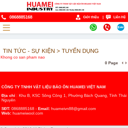
0868885168
Giới thiệu
|
Liên Hệ
TIN TỨC - SỰ KIỆN > TUYỂN DỤNG
Khong co san pham nao
0 Page
CÔNG TY TNHH VẬT LIỆU BẢO ÔN HUAMEI VIỆT NAM
Địa chỉ
: Khu B, KSC Sông Công 1, Phường Bách Quang, Tỉnh Thái
Nguyên
SĐT:
0868885168 -
Email:
huameivn88@gmail.com
Web:
huameiwool.com